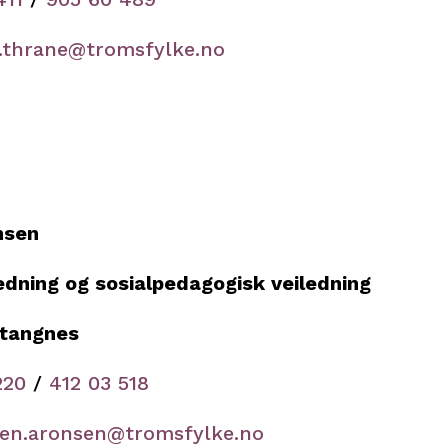
.thrane@tromsfylke.no
nsen
ledning og sosialpedagogisk veiledning
Stangnes
220
/
412 03 518
en.aronsen@tromsfylke.no