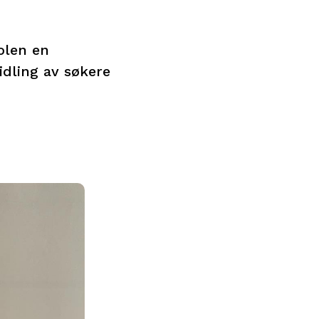
olen en
idling av søkere