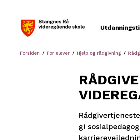
Utdanningsti
Du
Forsiden
For elever
Hjelp og rådgivning
Rådg
er
her:
RÅDGIVE
VIDEREG
Rådgivertjeneste
gi sosialpedagog
karriereveiledni