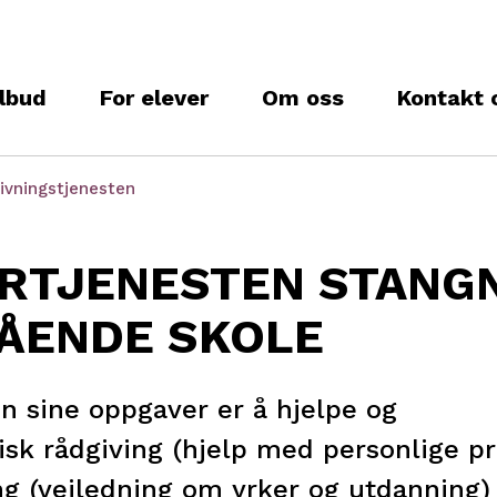
lbud
For elever
Om oss
Kontakt 
ivningstjenesten
RTJENESTEN STANG
ÅENDE SKOLE
n sine oppgaver er å hjelpe og
isk rådgiving (hjelp med personlige p
ng (veiledning om yrker og utdanning