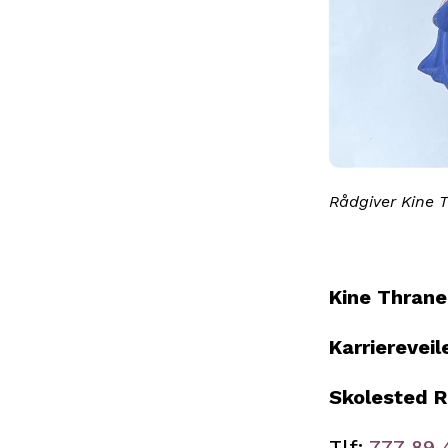
Rådgiver Kine 
Kine Thran
Karrierevei
Skolested 
Tlf:
777 89 