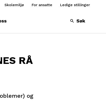
Skolemiljø
For ansatte
Ledige stillinger
oss
Søk
NES RÅ
roblemer) og
)