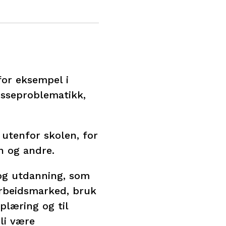
for eksempel i
isseproblematikk,
utenfor skolen, for
n og andre.
e og utdanning, som
arbeidsmarked, bruk
plæring og til
li være