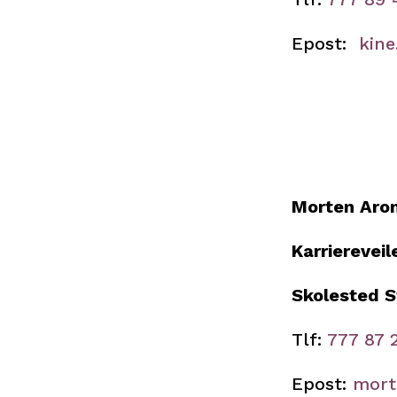
Epost:
kine
Morten Aro
Karrierevei
Skolested 
Tlf:
777 87 
Epost:
mort