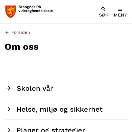
SØK
MENY
Du
Forsiden
er
her:
Om oss
Skolen vår
Helse, miljø og sikkerhet
Planer og strategier