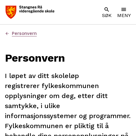
SØK
MENY
Du
Personvern
er
her:
Personvern
I løpet av ditt skoleløp
registrerer fylkeskommunen
opplysninger om deg, etter ditt
samtykke, i ulike
informasjonssystemer og programmer.
Fylkeskommunen er pliktig til å
behandle dine personopplysninger på