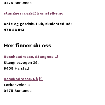
9475 Borkenes
stangnesra.vgs@tromsfylke.no
Kafe og gårdsbutikk, skolested Rå:
478 86 513
Her finner du oss
Besøksadresse, Stangnes
Stangnesvegen 39,
9409 Harstad
Besøkadresse, Rå
Laskenveien 3
9475 Borkenes