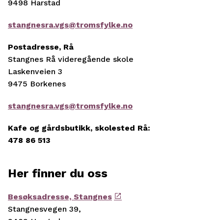
9498 Harstad
stangnesra.vgs@tromsfylke.no
Postadresse, Rå
Stangnes Rå videregående skole
Laskenveien 3
9475 Borkenes
stangnesra.vgs@tromsfylke.no
Kafe og gårdsbutikk, skolested Rå:
478 86 513
Her finner du oss
Besøksadresse, Stangnes
Stangnesvegen 39,