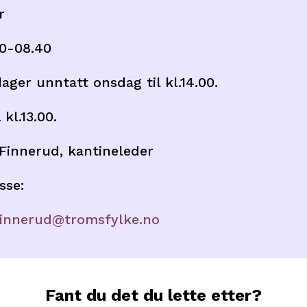
r
10-08.40
ager unntatt onsdag til kl.14.00.
 kl.13.00.
 Finnerud, kantineleder
sse:
.finnerud@tromsfylke.no
Fant du det du lette etter?