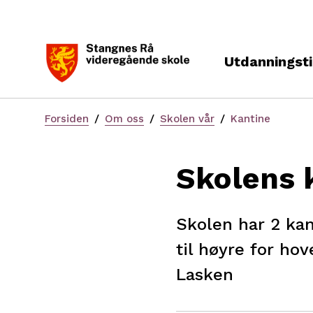
Utdanningsti
Du
Forsiden
Om oss
Skolen vår
Kantine
er
her:
Skolens 
Skolen har 2 kan
til høyre for ho
Lasken