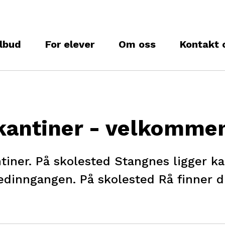
lbud
For elever
Om oss
Kontakt 
kantiner - velkomme
tiner. På skolested Stangnes ligger kan
vedinngangen. På skolested Rå finner d