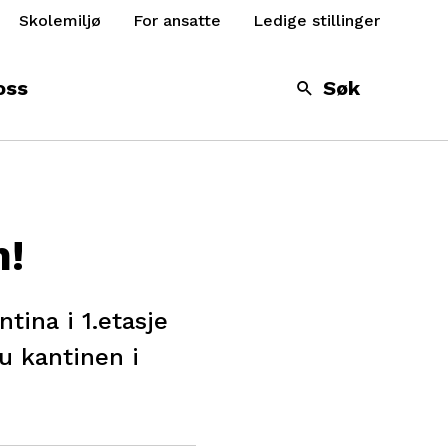
Skolemiljø
For ansatte
Ledige stillinger
oss
Søk
n!
tina i 1.etasje
u kantinen i