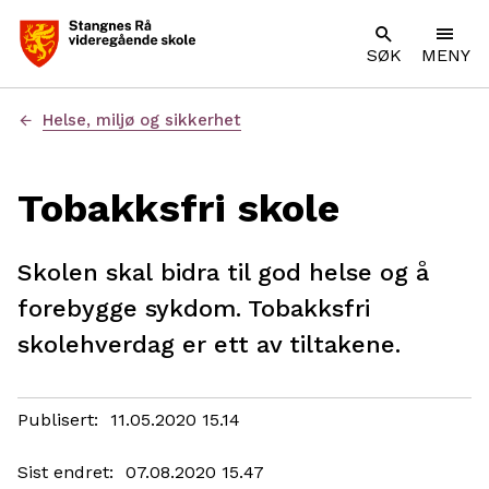
SØK
MENY
Du
Helse, miljø og sikkerhet
er
her:
Tobakksfri skole
Skolen skal bidra til god helse og å
forebygge sykdom. Tobakksfri
skolehverdag er ett av tiltakene.
Publisert
11.05.2020 15.14
Sist endret
07.08.2020 15.47