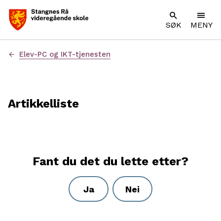
SØK
MENY
Du
Elev-PC og IKT-tjenesten
er
her:
Artikkelliste
Fant du det du lette etter?
Ja
Nei