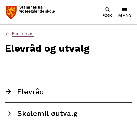
SØK
MENY
Du
For elever
er
her:
Elevråd og utvalg
Elevråd
Skolemiljøutvalg